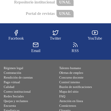
Repositorio institucional
UNAL
Portal de revistas
UNAL
Facebook
Twitter
YouTube
Email
RSS
Régimen legal
Talento humano
Contratación
Ofertas de empleo
Rendición de cuentas
Concurso docente
Pago virtual
Control interno
Calidad
Buzón de notificaciones
Correo institucional
Mapa del sitio
Redes Sociales
FAQ
Quejas y reclamos
Atención en línea
Encuesta
Contáctenos
Estadísticas
Glosario