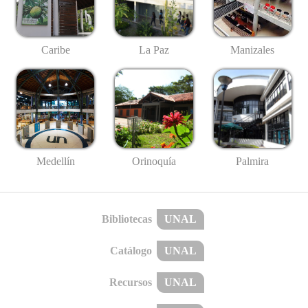
Caribe
La Paz
Manizales
Medellín
Palmira
Orinoquía
Bibliotecas
UNAL
Catálogo
UNAL
Recursos
UNAL