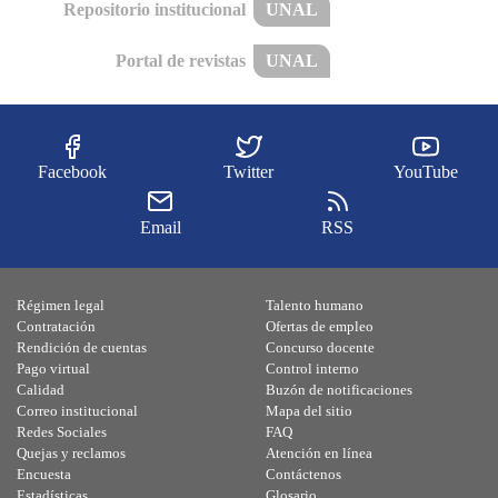
Repositorio institucional
UNAL
Portal de revistas
UNAL
Facebook
Twitter
YouTube
Email
RSS
Régimen legal
Talento humano
Contratación
Ofertas de empleo
Rendición de cuentas
Concurso docente
Pago virtual
Control interno
Calidad
Buzón de notificaciones
Correo institucional
Mapa del sitio
Redes Sociales
FAQ
Quejas y reclamos
Atención en línea
Encuesta
Contáctenos
Estadísticas
Glosario