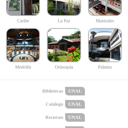
Caribe
La Paz
Manizales
Medellín
Palmira
Orinoquía
Bibliotecas
UNAL
Catálogo
UNAL
Recursos
UNAL