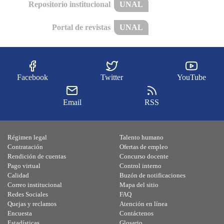
Repositorio institucional
UNAL
Portal de revistas
UNAL
Facebook
Twitter
YouTube
Email
RSS
Régimen legal
Talento humano
Contratación
Ofertas de empleo
Rendición de cuentas
Concurso docente
Pago virtual
Control interno
Calidad
Buzón de notificaciones
Correo institucional
Mapa del sitio
Redes Sociales
FAQ
Quejas y reclamos
Atención en línea
Encuesta
Contáctenos
Estadísticas
Glosario