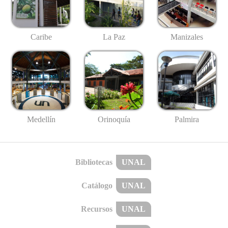
Caribe
La Paz
Manizales
Medellín
Palmira
Orinoquía
Bibliotecas
UNAL
Catálogo
UNAL
Recursos
UNAL