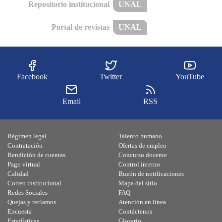
Repositorio institucional
UNAL
Portal de revistas
UNAL
Facebook
Twitter
YouTube
Email
RSS
Régimen legal
Talento humano
Contratación
Ofertas de empleo
Rendición de cuentas
Concurso docente
Pago virtual
Control interno
Calidad
Buzón de notificaciones
Correo institucional
Mapa del sitio
Redes Sociales
FAQ
Quejas y reclamos
Atención en línea
Encuesta
Contáctenos
Estadísticas
Glosario