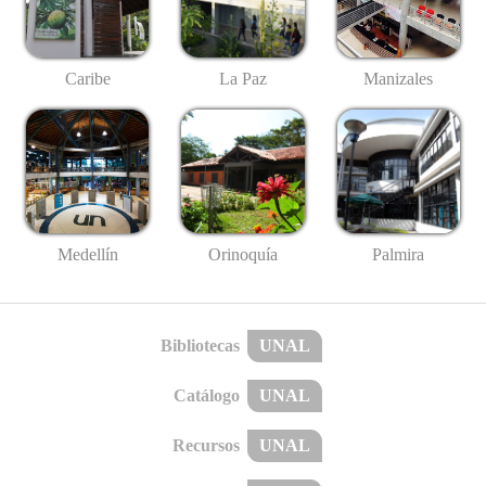
Caribe
La Paz
Manizales
Medellín
Palmira
Orinoquía
Bibliotecas
UNAL
Catálogo
UNAL
Recursos
UNAL