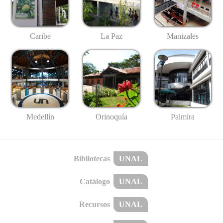
Caribe
La Paz
Manizales
Medellín
Palmira
Orinoquía
Bibliotecas
UNAL
Catálogo
UNAL
Recursos
UNAL