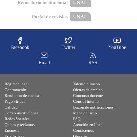
Repositorio institucional
UNAL
Portal de revistas
UNAL
Facebook
Twitter
YouTube
Email
RSS
Régimen legal
Talento humano
Contratación
Ofertas de empleo
Rendición de cuentas
Concurso docente
Pago virtual
Control interno
Calidad
Buzón de notificaciones
Correo institucional
Mapa del sitio
Redes Sociales
FAQ
Quejas y reclamos
Atención en línea
Encuesta
Contáctenos
Estadísticas
Glosario