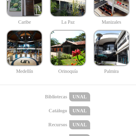
Caribe
La Paz
Manizales
Medellín
Palmira
Orinoquía
Bibliotecas
UNAL
Catálogo
UNAL
Recursos
UNAL