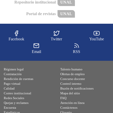
Repositorio institucional
UNAL
Portal de revistas
UNAL
Facebook
Twitter
YouTube
Email
RSS
Régimen legal
Talento humano
Contratación
Ofertas de empleo
Rendición de cuentas
Concurso docente
Pago virtual
Control interno
Calidad
Buzón de notificaciones
Correo institucional
Mapa del sitio
Redes Sociales
FAQ
Quejas y reclamos
Atención en línea
Encuesta
Contáctenos
Estadísticas
Glosario