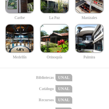
Caribe
La Paz
Manizales
Medellín
Palmira
Orinoquía
Bibliotecas
UNAL
Catálogo
UNAL
Recursos
UNAL