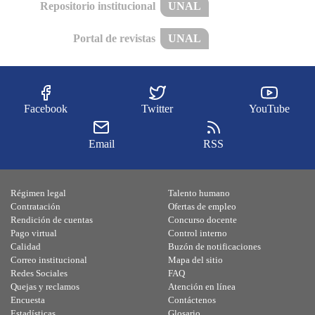
Repositorio institucional
UNAL
Portal de revistas
UNAL
Facebook
Twitter
YouTube
Email
RSS
Régimen legal
Talento humano
Contratación
Ofertas de empleo
Rendición de cuentas
Concurso docente
Pago virtual
Control interno
Calidad
Buzón de notificaciones
Correo institucional
Mapa del sitio
Redes Sociales
FAQ
Quejas y reclamos
Atención en línea
Encuesta
Contáctenos
Estadísticas
Glosario