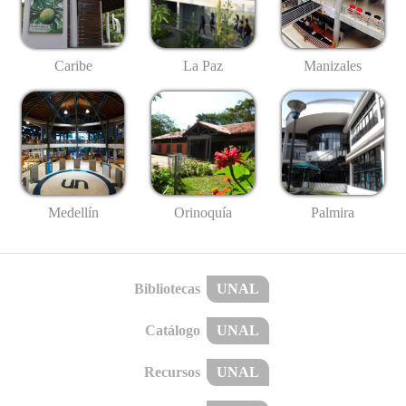
Caribe
La Paz
Manizales
Medellín
Palmira
Orinoquía
Bibliotecas
UNAL
Catálogo
UNAL
Recursos
UNAL