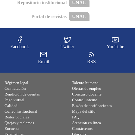
Repositorio institucional
UNAL
Portal de revistas
UNAL
Facebook
Twitter
YouTube
Email
RSS
Régimen legal
Talento humano
Contratación
Ofertas de empleo
Rendición de cuentas
Concurso docente
Pago virtual
Control interno
Calidad
Buzón de notificaciones
Correo institucional
Mapa del sitio
Redes Sociales
FAQ
Quejas y reclamos
Atención en línea
Encuesta
Contáctenos
Estadísticas
Glosario