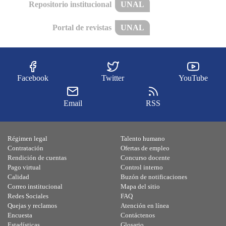
Repositorio institucional
UNAL
Portal de revistas
UNAL
Facebook
Twitter
YouTube
Email
RSS
Régimen legal
Talento humano
Contratación
Ofertas de empleo
Rendición de cuentas
Concurso docente
Pago virtual
Control interno
Calidad
Buzón de notificaciones
Correo institucional
Mapa del sitio
Redes Sociales
FAQ
Quejas y reclamos
Atención en línea
Encuesta
Contáctenos
Estadísticas
Glosario