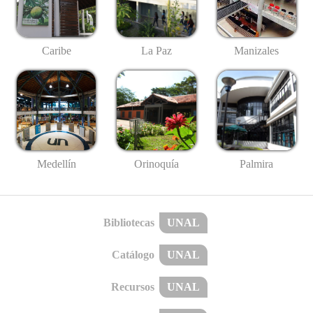
Caribe
La Paz
Manizales
Medellín
Palmira
Orinoquía
Bibliotecas
UNAL
Catálogo
UNAL
Recursos
UNAL