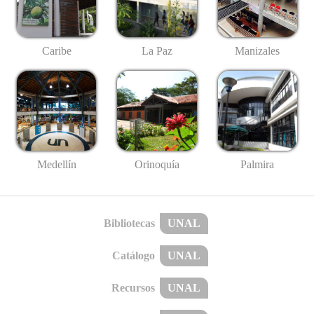
Caribe
La Paz
Manizales
Medellín
Palmira
Orinoquía
Bibliotecas
UNAL
Catálogo
UNAL
Recursos
UNAL