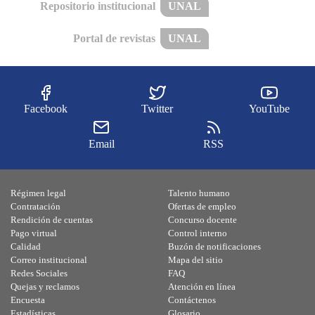
Repositorio institucional
UNAL
Portal de revistas
UNAL
Facebook
Twitter
YouTube
Email
RSS
Régimen legal
Talento humano
Contratación
Ofertas de empleo
Rendición de cuentas
Concurso docente
Pago virtual
Control interno
Calidad
Buzón de notificaciones
Correo institucional
Mapa del sitio
Redes Sociales
FAQ
Quejas y reclamos
Atención en línea
Encuesta
Contáctenos
Estadísticas
Glosario