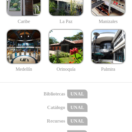
Caribe
La Paz
Manizales
Medellín
Palmira
Orinoquía
Bibliotecas
UNAL
Catálogo
UNAL
Recursos
UNAL