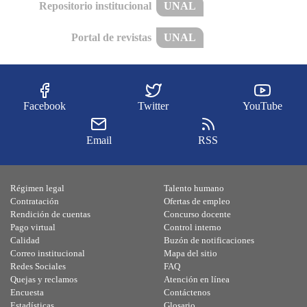
Repositorio institucional
UNAL
Portal de revistas
UNAL
Facebook
Twitter
YouTube
Email
RSS
Régimen legal
Talento humano
Contratación
Ofertas de empleo
Rendición de cuentas
Concurso docente
Pago virtual
Control interno
Calidad
Buzón de notificaciones
Correo institucional
Mapa del sitio
Redes Sociales
FAQ
Quejas y reclamos
Atención en línea
Encuesta
Contáctenos
Estadísticas
Glosario