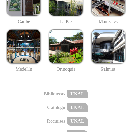
Caribe
La Paz
Manizales
Medellín
Palmira
Orinoquía
Bibliotecas
UNAL
Catálogo
UNAL
Recursos
UNAL