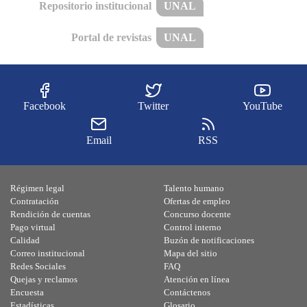
Repositorio institucional
UNAL
Portal de revistas
UNAL
Facebook
Twitter
YouTube
Email
RSS
Régimen legal
Talento humano
Contratación
Ofertas de empleo
Rendición de cuentas
Concurso docente
Pago virtual
Control interno
Calidad
Buzón de notificaciones
Correo institucional
Mapa del sitio
Redes Sociales
FAQ
Quejas y reclamos
Atención en línea
Encuesta
Contáctenos
Estadísticas
Glosario