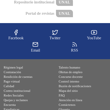
Repositorio institucional
UNAL
Portal de revistas
UNAL
Facebook
Twitter
YouTube
Email
RSS
Régimen legal
Talento humano
Contratación
Ofertas de empleo
Rendición de cuentas
Concurso docente
Pago virtual
Control interno
Calidad
Buzón de notificaciones
Correo institucional
Mapa del sitio
Redes Sociales
FAQ
Quejas y reclamos
Atención en línea
Encuesta
Contáctenos
Estadísticas
Glosario