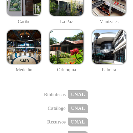
Caribe
La Paz
Manizales
Medellín
Palmira
Orinoquía
Bibliotecas
UNAL
Catálogo
UNAL
Recursos
UNAL