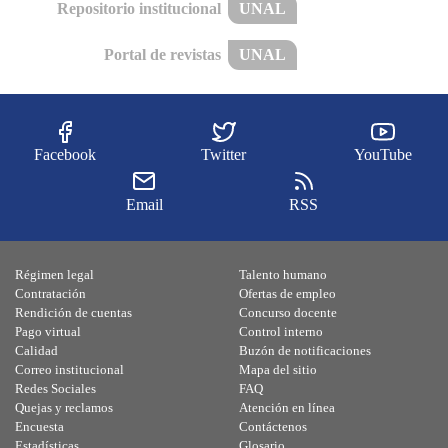
Repositorio institucional
UNAL
Portal de revistas
UNAL
Facebook
Twitter
YouTube
Email
RSS
Régimen legal
Talento humano
Contratación
Ofertas de empleo
Rendición de cuentas
Concurso docente
Pago virtual
Control interno
Calidad
Buzón de notificaciones
Correo institucional
Mapa del sitio
Redes Sociales
FAQ
Quejas y reclamos
Atención en línea
Encuesta
Contáctenos
Estadísticas
Glosario