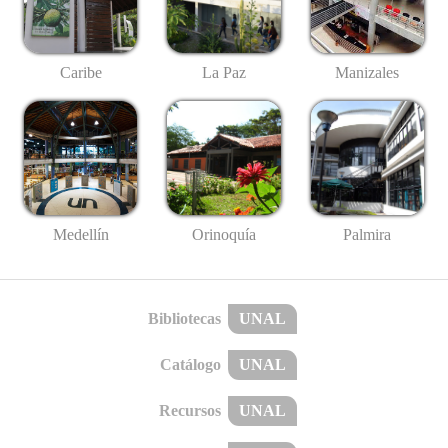
Caribe
La Paz
Manizales
Medellín
Palmira
Orinoquía
Bibliotecas
UNAL
Catálogo
UNAL
Recursos
UNAL