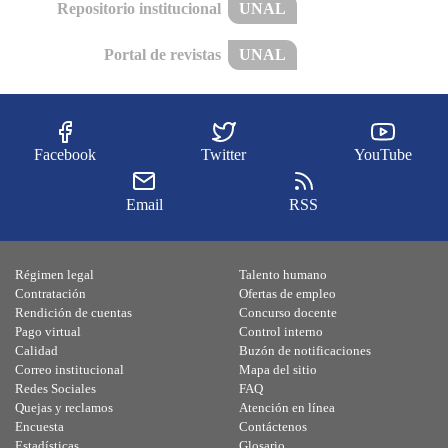
Repositorio institucional
UNAL
Portal de revistas
UNAL
Facebook
Twitter
YouTube
Email
RSS
Régimen legal
Talento humano
Contratación
Ofertas de empleo
Rendición de cuentas
Concurso docente
Pago virtual
Control interno
Calidad
Buzón de notificaciones
Correo institucional
Mapa del sitio
Redes Sociales
FAQ
Quejas y reclamos
Atención en línea
Encuesta
Contáctenos
Estadísticas
Glosario