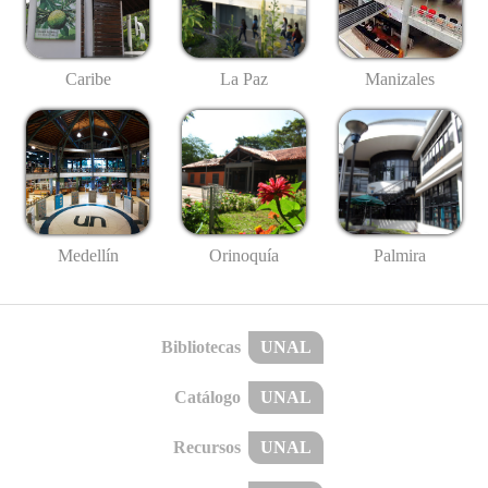
Caribe
La Paz
Manizales
Medellín
Palmira
Orinoquía
Bibliotecas
UNAL
Catálogo
UNAL
Recursos
UNAL