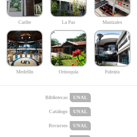
Caribe
La Paz
Manizales
Medellín
Palmira
Orinoquía
Bibliotecas
UNAL
Catálogo
UNAL
Recursos
UNAL