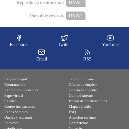
Repositorio institucional
UNAL
Portal de revistas
UNAL
Facebook
Twitter
YouTube
Email
RSS
Régimen legal
Talento humano
Contratación
Ofertas de empleo
Rendición de cuentas
Concurso docente
Pago virtual
Control interno
Calidad
Buzón de notificaciones
Correo institucional
Mapa del sitio
Redes Sociales
FAQ
Quejas y reclamos
Atención en línea
Encuesta
Contáctenos
Estadísticas
Glosario