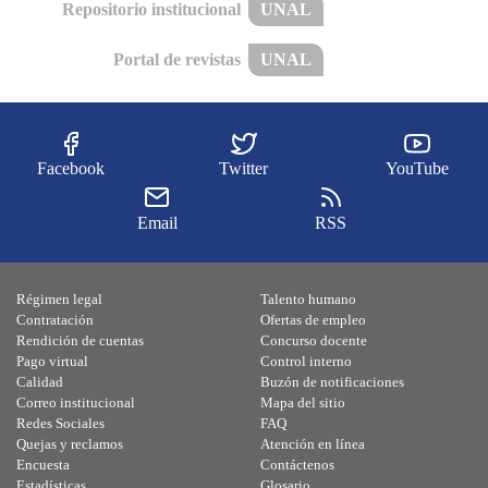
Repositorio institucional
UNAL
Portal de revistas
UNAL
Facebook
Twitter
YouTube
Email
RSS
Régimen legal
Talento humano
Contratación
Ofertas de empleo
Rendición de cuentas
Concurso docente
Pago virtual
Control interno
Calidad
Buzón de notificaciones
Correo institucional
Mapa del sitio
Redes Sociales
FAQ
Quejas y reclamos
Atención en línea
Encuesta
Contáctenos
Estadísticas
Glosario