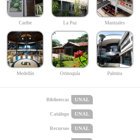
Caribe
La Paz
Manizales
Medellín
Palmira
Orinoquía
Bibliotecas
UNAL
Catálogo
UNAL
Recursos
UNAL