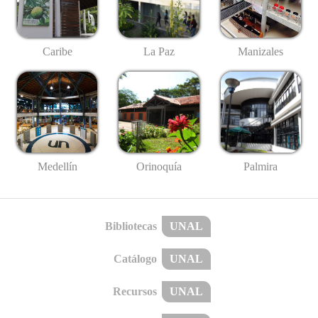
Caribe
La Paz
Manizales
Medellín
Palmira
Orinoquía
Bibliotecas
UNAL
Catálogo
UNAL
Recursos
UNAL