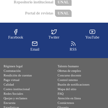
Repositorio institucional
UNAL
Portal de revistas
UNAL
Facebook
Twitter
YouTube
Email
RSS
Régimen legal
Talento humano
Contratación
Ofertas de empleo
Rendición de cuentas
Concurso docente
Pago virtual
Control interno
Calidad
Buzón de notificaciones
Correo institucional
Mapa del sitio
Redes Sociales
FAQ
Quejas y reclamos
Atención en línea
Encuesta
Contáctenos
Estadísticas
Glosario