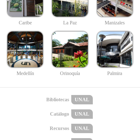
Caribe
La Paz
Manizales
Medellín
Palmira
Orinoquía
Bibliotecas
UNAL
Catálogo
UNAL
Recursos
UNAL