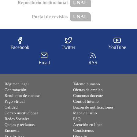
Repositorio institucional
UNAL
Portal de revistas
UNAL
Facebook
Twitter
YouTube
Email
RSS
Régimen legal
Talento humano
Contratación
Ofertas de empleo
Rendición de cuentas
Concurso docente
Pago virtual
Control interno
Calidad
Buzón de notificaciones
Correo institucional
Mapa del sitio
Redes Sociales
FAQ
Quejas y reclamos
Atención en línea
Encuesta
Contáctenos
Estadísticas
Glosario