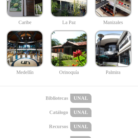
Caribe
La Paz
Manizales
Medellín
Palmira
Orinoquía
Bibliotecas
UNAL
Catálogo
UNAL
Recursos
UNAL