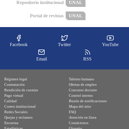
Repositorio institucional
UNAL
Portal de revistas
UNAL
Facebook
Twitter
YouTube
Email
RSS
Régimen legal
Talento humano
Contratación
Ofertas de empleo
Rendición de cuentas
Concurso docente
Pago virtual
Control interno
Calidad
Buzón de notificaciones
Correo institucional
Mapa del sitio
Redes Sociales
FAQ
Quejas y reclamos
Atención en línea
Encuesta
Contáctenos
Estadísticas
Glosario