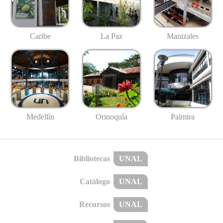
Caribe
La Paz
Manizales
Medellín
Palmira
Orinoquía
Bibliotecas
UNAL
Catálogo
UNAL
Recursos
UNAL