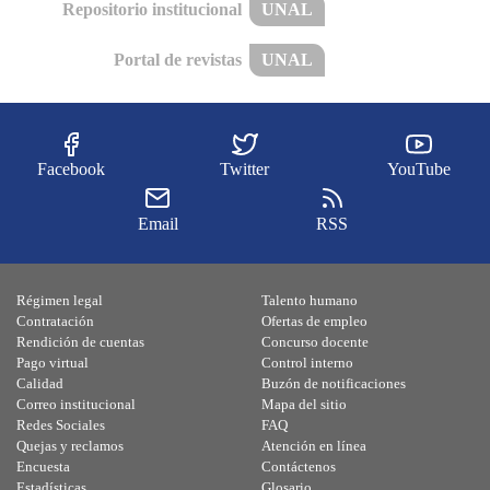
Repositorio institucional
UNAL
Portal de revistas
UNAL
Facebook
Twitter
YouTube
Email
RSS
Régimen legal
Talento humano
Contratación
Ofertas de empleo
Rendición de cuentas
Concurso docente
Pago virtual
Control interno
Calidad
Buzón de notificaciones
Correo institucional
Mapa del sitio
Redes Sociales
FAQ
Quejas y reclamos
Atención en línea
Encuesta
Contáctenos
Estadísticas
Glosario