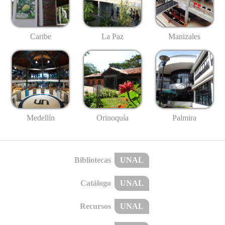
Caribe
La Paz
Manizales
Medellín
Palmira
Orinoquía
Bibliotecas
UNAL
Catálogo
UNAL
Recursos
UNAL