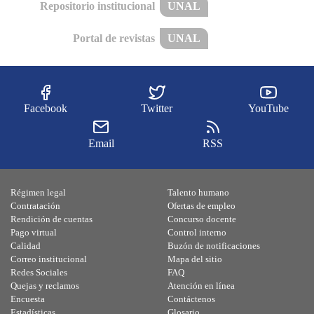
Repositorio institucional
UNAL
Portal de revistas
UNAL
Facebook
Twitter
YouTube
Email
RSS
Régimen legal
Talento humano
Contratación
Ofertas de empleo
Rendición de cuentas
Concurso docente
Pago virtual
Control interno
Calidad
Buzón de notificaciones
Correo institucional
Mapa del sitio
Redes Sociales
FAQ
Quejas y reclamos
Atención en línea
Encuesta
Contáctenos
Estadísticas
Glosario