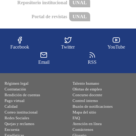
Repositorio institucional
UNAL
Portal de revistas
UNAL
Facebook
Twitter
YouTube
Email
RSS
Régimen legal
Talento humano
Contratación
Ofertas de empleo
Rendición de cuentas
Concurso docente
Pago virtual
Control interno
Calidad
Buzón de notificaciones
Correo institucional
Mapa del sitio
Redes Sociales
FAQ
Quejas y reclamos
Atención en línea
Encuesta
Contáctenos
Estadísticas
Glosario