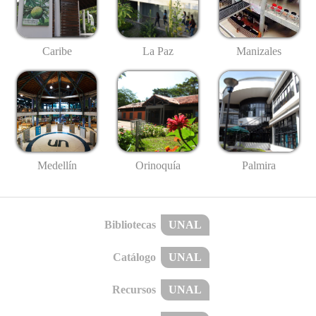
Caribe
La Paz
Manizales
Medellín
Palmira
Orinoquía
Bibliotecas
UNAL
Catálogo
UNAL
Recursos
UNAL