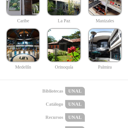
Caribe
La Paz
Manizales
Medellín
Palmira
Orinoquía
Bibliotecas
UNAL
Catálogo
UNAL
Recursos
UNAL