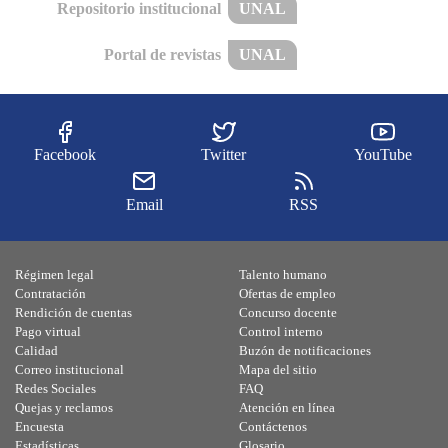
Repositorio institucional
UNAL
Portal de revistas
UNAL
Facebook
Twitter
YouTube
Email
RSS
Régimen legal
Talento humano
Contratación
Ofertas de empleo
Rendición de cuentas
Concurso docente
Pago virtual
Control interno
Calidad
Buzón de notificaciones
Correo institucional
Mapa del sitio
Redes Sociales
FAQ
Quejas y reclamos
Atención en línea
Encuesta
Contáctenos
Estadísticas
Glosario