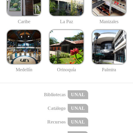
Caribe
La Paz
Manizales
Medellín
Palmira
Orinoquía
Bibliotecas
UNAL
Catálogo
UNAL
Recursos
UNAL