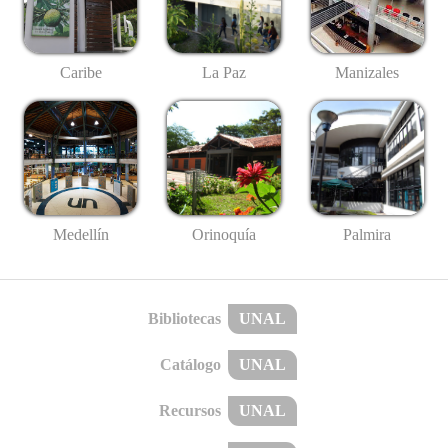
Caribe
La Paz
Manizales
Medellín
Palmira
Orinoquía
Bibliotecas
UNAL
Catálogo
UNAL
Recursos
UNAL