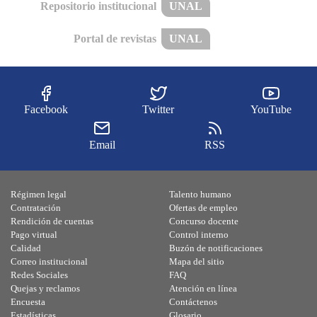
Repositorio institucional
UNAL
Portal de revistas
UNAL
Facebook
Twitter
YouTube
Email
RSS
Régimen legal
Talento humano
Contratación
Ofertas de empleo
Rendición de cuentas
Concurso docente
Pago virtual
Control interno
Calidad
Buzón de notificaciones
Correo institucional
Mapa del sitio
Redes Sociales
FAQ
Quejas y reclamos
Atención en línea
Encuesta
Contáctenos
Estadísticas
Glosario