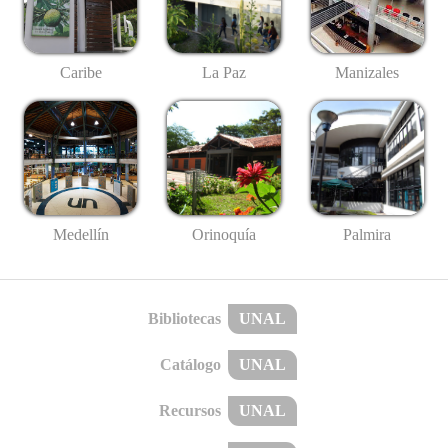
Caribe
La Paz
Manizales
Medellín
Palmira
Orinoquía
Bibliotecas
UNAL
Catálogo
UNAL
Recursos
UNAL