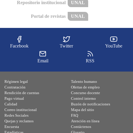
Repositorio institucional
UNAL
Portal de revistas
UNAL
Facebook
Twitter
YouTube
Email
RSS
Régimen legal
Talento humano
Contratación
Ofertas de empleo
Rendición de cuentas
Concurso docente
Pago virtual
Control interno
Calidad
Buzón de notificaciones
Correo institucional
Mapa del sitio
Redes Sociales
FAQ
Quejas y reclamos
Atención en línea
Encuesta
Contáctenos
Estadísticas
Glosario