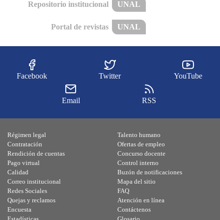
Repositorio institucional
UNAL
Portal de revistas
UNAL
Facebook
Twitter
YouTube
Email
RSS
Régimen legal
Talento humano
Contratación
Ofertas de empleo
Rendición de cuentas
Concurso docente
Pago virtual
Control interno
Calidad
Buzón de notificaciones
Correo institucional
Mapa del sitio
Redes Sociales
FAQ
Quejas y reclamos
Atención en línea
Encuesta
Contáctenos
Estadísticas
Glosario