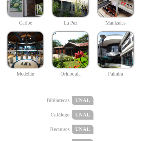
Caribe
La Paz
Manizales
Medellín
Palmira
Orinoquía
Bibliotecas
UNAL
Catálogo
UNAL
Recursos
UNAL