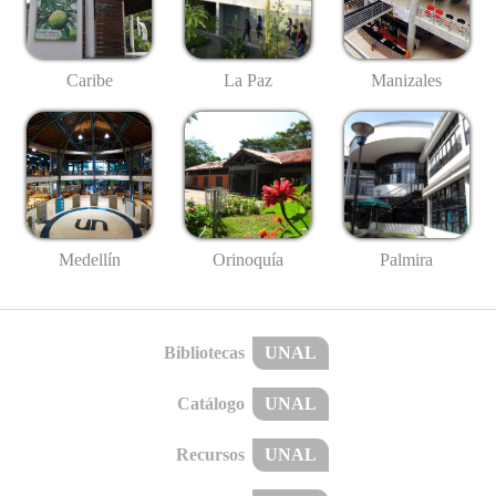
Caribe
La Paz
Manizales
Medellín
Palmira
Orinoquía
Bibliotecas
UNAL
Catálogo
UNAL
Recursos
UNAL