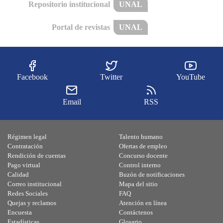
Repositorio institucional
UNAL
Portal de revistas
UNAL
Facebook
Twitter
YouTube
Email
RSS
Régimen legal
Talento humano
Contratación
Ofertas de empleo
Rendición de cuentas
Concurso docente
Pago virtual
Control interno
Calidad
Buzón de notificaciones
Correo institucional
Mapa del sitio
Redes Sociales
FAQ
Quejas y reclamos
Atención en línea
Encuesta
Contáctenos
Estadísticas
Glosario