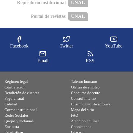
Repositorio institucional
UNAL
Portal de revistas
UNAL
Facebook
Twitter
YouTube
Email
RSS
Régimen legal
Talento humano
Contratación
Ofertas de empleo
Rendición de cuentas
Concurso docente
Pago virtual
Control interno
Calidad
Buzón de notificaciones
Correo institucional
Mapa del sitio
Redes Sociales
FAQ
Quejas y reclamos
Atención en línea
Encuesta
Contáctenos
Estadísticas
Glosario