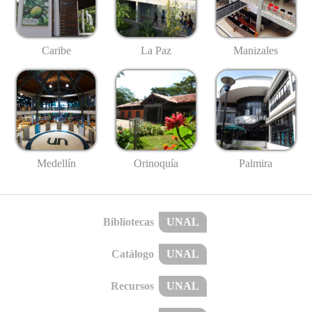
Caribe
La Paz
Manizales
Medellín
Palmira
Orinoquía
Bibliotecas
UNAL
Catálogo
UNAL
Recursos
UNAL