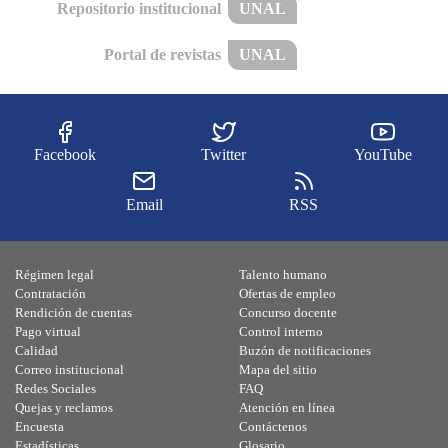
Repositorio institucional
UNAL
Portal de revistas
UNAL
Facebook
Twitter
YouTube
Email
RSS
Régimen legal
Talento humano
Contratación
Ofertas de empleo
Rendición de cuentas
Concurso docente
Pago virtual
Control interno
Calidad
Buzón de notificaciones
Correo institucional
Mapa del sitio
Redes Sociales
FAQ
Quejas y reclamos
Atención en línea
Encuesta
Contáctenos
Estadísticas
Glosario