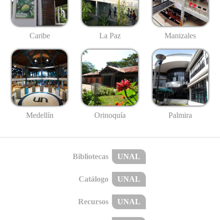
Caribe
La Paz
Manizales
Medellín
Palmira
Orinoquía
Bibliotecas
UNAL
Catálogo
UNAL
Recursos
UNAL