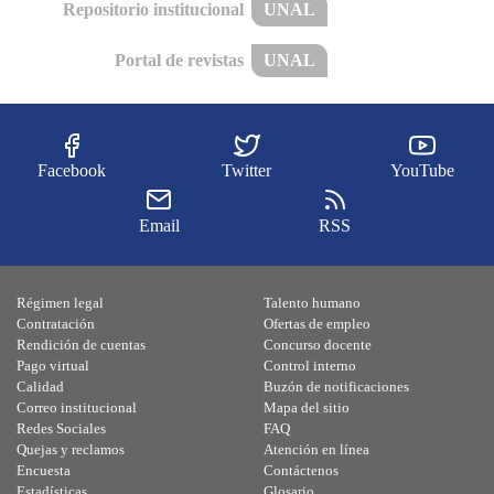
Repositorio institucional
UNAL
Portal de revistas
UNAL
Facebook
Twitter
YouTube
Email
RSS
Régimen legal
Talento humano
Contratación
Ofertas de empleo
Rendición de cuentas
Concurso docente
Pago virtual
Control interno
Calidad
Buzón de notificaciones
Correo institucional
Mapa del sitio
Redes Sociales
FAQ
Quejas y reclamos
Atención en línea
Encuesta
Contáctenos
Estadísticas
Glosario