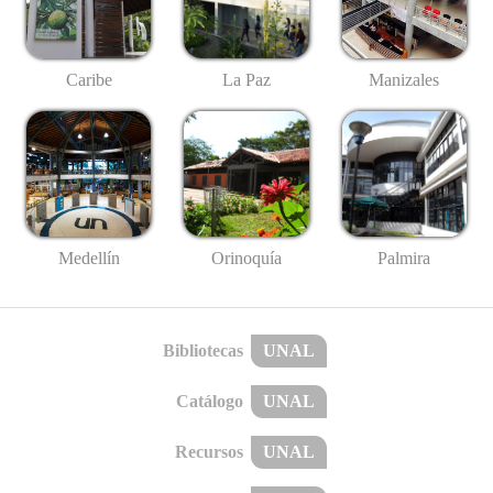
Caribe
La Paz
Manizales
Medellín
Palmira
Orinoquía
Bibliotecas
UNAL
Catálogo
UNAL
Recursos
UNAL