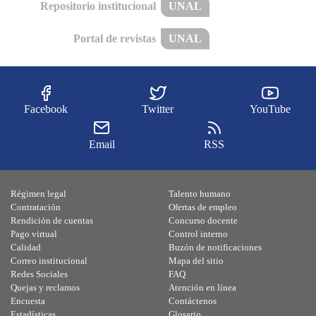
Repositorio institucional
UNAL
Portal de revistas
UNAL
Facebook
Twitter
YouTube
Email
RSS
Régimen legal
Talento humano
Contratación
Ofertas de empleo
Rendición de cuentas
Concurso docente
Pago virtual
Control interno
Calidad
Buzón de notificaciones
Correo institucional
Mapa del sitio
Redes Sociales
FAQ
Quejas y reclamos
Atención en línea
Encuesta
Contáctenos
Estadísticas
Glosario