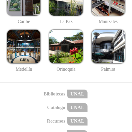
Caribe
La Paz
Manizales
Medellín
Palmira
Orinoquía
Bibliotecas
UNAL
Catálogo
UNAL
Recursos
UNAL