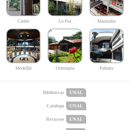
Caribe
La Paz
Manizales
Medellín
Palmira
Orinoquía
Bibliotecas
UNAL
Catálogo
UNAL
Recursos
UNAL