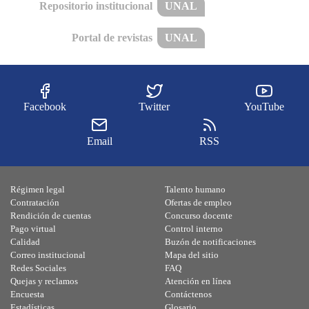
Repositorio institucional
UNAL
Portal de revistas
UNAL
Facebook
Twitter
YouTube
Email
RSS
Régimen legal
Talento humano
Contratación
Ofertas de empleo
Rendición de cuentas
Concurso docente
Pago virtual
Control interno
Calidad
Buzón de notificaciones
Correo institucional
Mapa del sitio
Redes Sociales
FAQ
Quejas y reclamos
Atención en línea
Encuesta
Contáctenos
Estadísticas
Glosario