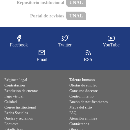
Repositorio institucional
UNAL
Portal de revistas
UNAL
Facebook
Twitter
YouTube
Email
RSS
Régimen legal
Talento humano
Contratación
Ofertas de empleo
Rendición de cuentas
Concurso docente
Pago virtual
Control interno
Calidad
Buzón de notificaciones
Correo institucional
Mapa del sitio
Redes Sociales
FAQ
Quejas y reclamos
Atención en línea
Encuesta
Contáctenos
Estadísticas
Glosario