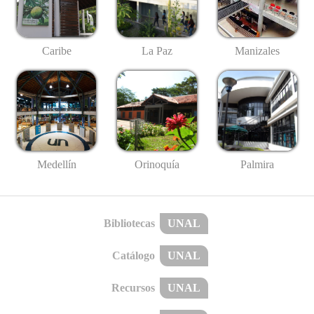
Caribe
La Paz
Manizales
Medellín
Palmira
Orinoquía
Bibliotecas
UNAL
Catálogo
UNAL
Recursos
UNAL