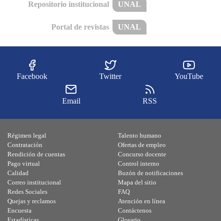
Repositorio institucional
UNAL
Portal de revistas
UNAL
Facebook
Twitter
YouTube
Email
RSS
Régimen legal
Talento humano
Contratación
Ofertas de empleo
Rendición de cuentas
Concurso docente
Pago virtual
Control interno
Calidad
Buzón de notificaciones
Correo institucional
Mapa del sitio
Redes Sociales
FAQ
Quejas y reclamos
Atención en línea
Encuesta
Contáctenos
Estadísticas
Glosario