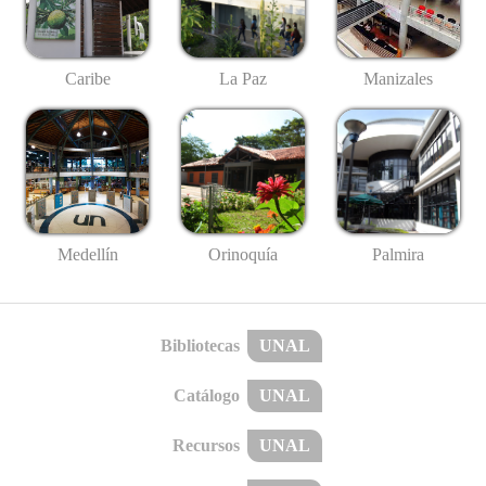
Caribe
La Paz
Manizales
Medellín
Palmira
Orinoquía
Bibliotecas
UNAL
Catálogo
UNAL
Recursos
UNAL