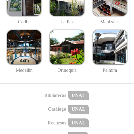
Caribe
La Paz
Manizales
Medellín
Palmira
Orinoquía
Bibliotecas
UNAL
Catálogo
UNAL
Recursos
UNAL