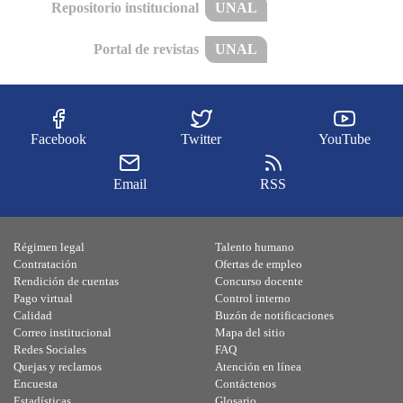
Repositorio institucional
UNAL
Portal de revistas
UNAL
Facebook
Twitter
YouTube
Email
RSS
Régimen legal
Talento humano
Contratación
Ofertas de empleo
Rendición de cuentas
Concurso docente
Pago virtual
Control interno
Calidad
Buzón de notificaciones
Correo institucional
Mapa del sitio
Redes Sociales
FAQ
Quejas y reclamos
Atención en línea
Encuesta
Contáctenos
Estadísticas
Glosario