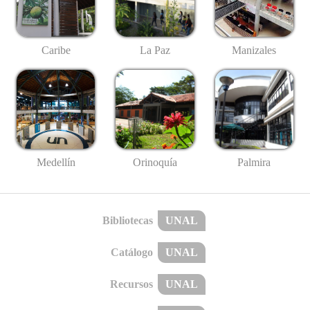
Caribe
La Paz
Manizales
Medellín
Palmira
Orinoquía
Bibliotecas
UNAL
Catálogo
UNAL
Recursos
UNAL