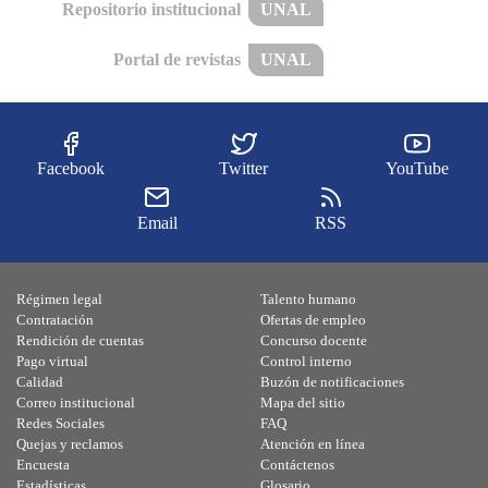
Repositorio institucional
UNAL
Portal de revistas
UNAL
Facebook
Twitter
YouTube
Email
RSS
Régimen legal
Talento humano
Contratación
Ofertas de empleo
Rendición de cuentas
Concurso docente
Pago virtual
Control interno
Calidad
Buzón de notificaciones
Correo institucional
Mapa del sitio
Redes Sociales
FAQ
Quejas y reclamos
Atención en línea
Encuesta
Contáctenos
Estadísticas
Glosario