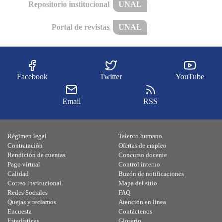
Repositorio institucional
UNAL
Portal de revistas
UNAL
Facebook
Twitter
YouTube
Email
RSS
Régimen legal
Talento humano
Contratación
Ofertas de empleo
Rendición de cuentas
Concurso docente
Pago virtual
Control interno
Calidad
Buzón de notificaciones
Correo institucional
Mapa del sitio
Redes Sociales
FAQ
Quejas y reclamos
Atención en línea
Encuesta
Contáctenos
Estadísticas
Glosario