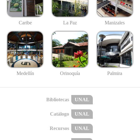
Caribe
La Paz
Manizales
Medellín
Palmira
Orinoquía
Bibliotecas
UNAL
Catálogo
UNAL
Recursos
UNAL