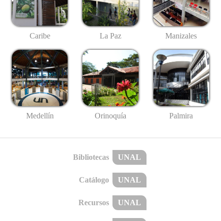
Caribe
La Paz
Manizales
Medellín
Palmira
Orinoquía
Bibliotecas
UNAL
Catálogo
UNAL
Recursos
UNAL