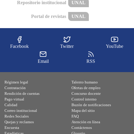
Repositorio institucional
UNAL
Portal de revistas
UNAL
Facebook
Twitter
YouTube
Email
RSS
Régimen legal
Talento humano
Contratación
Ofertas de empleo
Rendición de cuentas
Concurso docente
Pago virtual
Control interno
Calidad
Buzón de notificaciones
Correo institucional
Mapa del sitio
Redes Sociales
FAQ
Quejas y reclamos
Atención en línea
Encuesta
Contáctenos
Estadísticas
Glosario