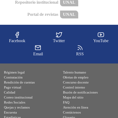
Repositorio institucional
UNAL
Portal de revistas
UNAL
Facebook
Twitter
YouTube
Email
RSS
Régimen legal
Talento humano
Contratación
Ofertas de empleo
Rendición de cuentas
Concurso docente
Pago virtual
Control interno
Calidad
Buzón de notificaciones
Correo institucional
Mapa del sitio
Redes Sociales
FAQ
Quejas y reclamos
Atención en línea
Encuesta
Contáctenos
Estadísticas
Glosario