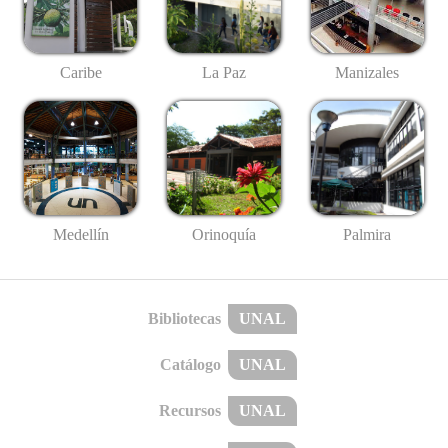
Caribe
La Paz
Manizales
Medellín
Palmira
Orinoquía
Bibliotecas
UNAL
Catálogo
UNAL
Recursos
UNAL