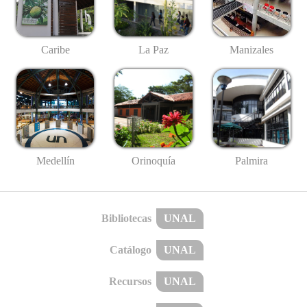
Caribe
La Paz
Manizales
Medellín
Palmira
Orinoquía
Bibliotecas
UNAL
Catálogo
UNAL
Recursos
UNAL