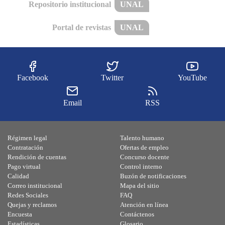
Repositorio institucional
UNAL
Portal de revistas
UNAL
Facebook
Twitter
YouTube
Email
RSS
Régimen legal
Talento humano
Contratación
Ofertas de empleo
Rendición de cuentas
Concurso docente
Pago virtual
Control interno
Calidad
Buzón de notificaciones
Correo institucional
Mapa del sitio
Redes Sociales
FAQ
Quejas y reclamos
Atención en línea
Encuesta
Contáctenos
Estadísticas
Glosario