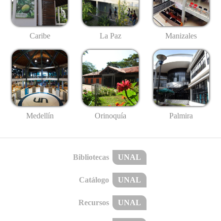
Caribe
La Paz
Manizales
Medellín
Palmira
Orinoquía
Bibliotecas
UNAL
Catálogo
UNAL
Recursos
UNAL