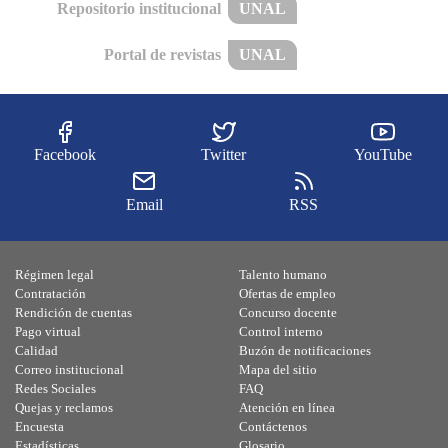
Repositorio institucional
UNAL
Portal de revistas
UNAL
Facebook
Twitter
YouTube
Email
RSS
Régimen legal
Talento humano
Contratación
Ofertas de empleo
Rendición de cuentas
Concurso docente
Pago virtual
Control interno
Calidad
Buzón de notificaciones
Correo institucional
Mapa del sitio
Redes Sociales
FAQ
Quejas y reclamos
Atención en línea
Encuesta
Contáctenos
Estadísticas
Glosario