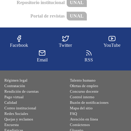
Repositorio institucional
UNAL
Portal de revistas
UNAL
Facebook
Twitter
YouTube
Email
RSS
Régimen legal
Talento humano
Contratación
Ofertas de empleo
Rendición de cuentas
Concurso docente
Pago virtual
Control interno
Calidad
Buzón de notificaciones
Correo institucional
Mapa del sitio
Redes Sociales
FAQ
Quejas y reclamos
Atención en línea
Encuesta
Contáctenos
Estadísticas
Glosario