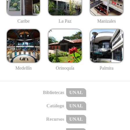
Caribe
La Paz
Manizales
Medellín
Palmira
Orinoquía
Bibliotecas
UNAL
Catálogo
UNAL
Recursos
UNAL