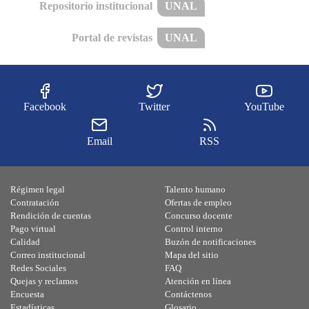
Repositorio institucional
UNAL
Portal de revistas
UNAL
Facebook
Twitter
YouTube
Email
RSS
Régimen legal
Talento humano
Contratación
Ofertas de empleo
Rendición de cuentas
Concurso docente
Pago virtual
Control interno
Calidad
Buzón de notificaciones
Correo institucional
Mapa del sitio
Redes Sociales
FAQ
Quejas y reclamos
Atención en línea
Encuesta
Contáctenos
Estadísticas
Glosario