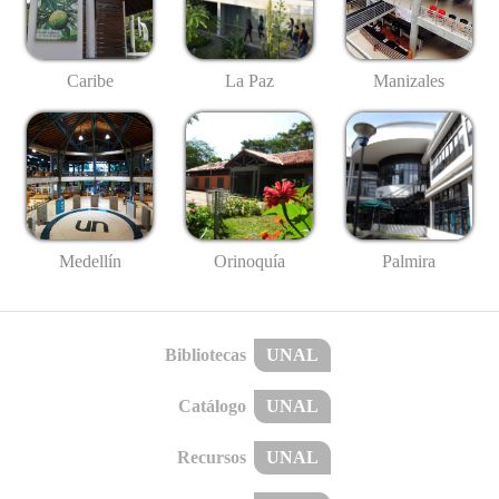
Caribe
La Paz
Manizales
Medellín
Palmira
Orinoquía
Bibliotecas
UNAL
Catálogo
UNAL
Recursos
UNAL