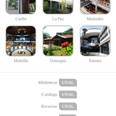
Caribe
La Paz
Manizales
Medellín
Palmira
Orinoquía
Bibliotecas
UNAL
Catálogo
UNAL
Recursos
UNAL