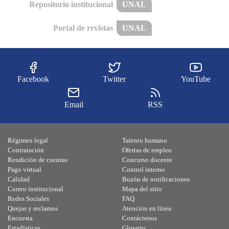
Repositorio institucional
UNAL
Portal de revistas
UNAL
Facebook
Twitter
YouTube
Email
RSS
Régimen legal
Talento humano
Contratación
Ofertas de empleo
Rendición de cuentas
Concurso docente
Pago virtual
Control interno
Calidad
Buzón de notificaciones
Correo institucional
Mapa del sitio
Redes Sociales
FAQ
Quejas y reclamos
Atención en línea
Encuesta
Contáctenos
Estadísticas
Glosario