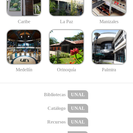
Caribe
La Paz
Manizales
Medellín
Palmira
Orinoquía
Bibliotecas
UNAL
Catálogo
UNAL
Recursos
UNAL