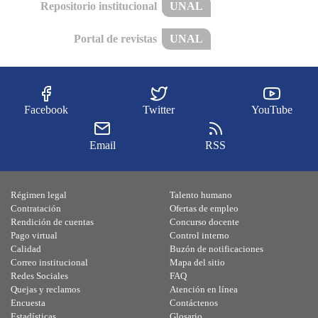
Repositorio institucional
UNAL
Portal de revistas
UNAL
Facebook
Twitter
YouTube
Email
RSS
Régimen legal
Talento humano
Contratación
Ofertas de empleo
Rendición de cuentas
Concurso docente
Pago virtual
Control interno
Calidad
Buzón de notificaciones
Correo institucional
Mapa del sitio
Redes Sociales
FAQ
Quejas y reclamos
Atención en línea
Encuesta
Contáctenos
Estadísticas
Glosario