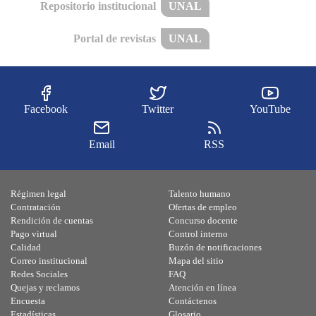
Repositorio institucional
UNAL
Portal de revistas
UNAL
Facebook
Twitter
YouTube
Email
RSS
Régimen legal
Talento humano
Contratación
Ofertas de empleo
Rendición de cuentas
Concurso docente
Pago virtual
Control interno
Calidad
Buzón de notificaciones
Correo institucional
Mapa del sitio
Redes Sociales
FAQ
Quejas y reclamos
Atención en línea
Encuesta
Contáctenos
Estadísticas
Glosario