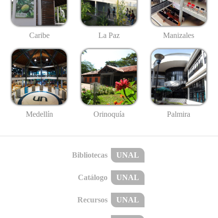
Caribe
La Paz
Manizales
Medellín
Palmira
Orinoquía
Bibliotecas
UNAL
Catálogo
UNAL
Recursos
UNAL