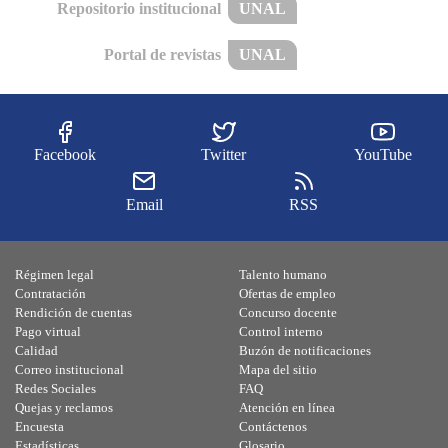
Repositorio institucional
UNAL
Portal de revistas
UNAL
Facebook
Twitter
YouTube
Email
RSS
Régimen legal
Talento humano
Contratación
Ofertas de empleo
Rendición de cuentas
Concurso docente
Pago virtual
Control interno
Calidad
Buzón de notificaciones
Correo institucional
Mapa del sitio
Redes Sociales
FAQ
Quejas y reclamos
Atención en línea
Encuesta
Contáctenos
Estadísticas
Glosario