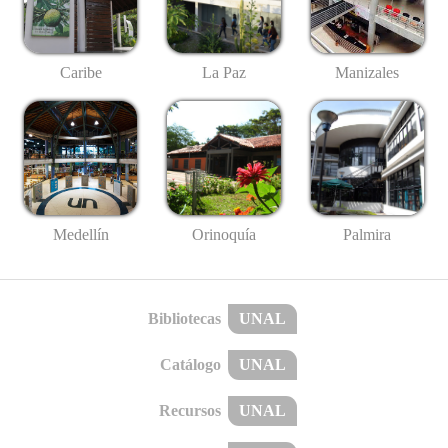
Caribe
La Paz
Manizales
Medellín
Palmira
Orinoquía
Bibliotecas
UNAL
Catálogo
UNAL
Recursos
UNAL