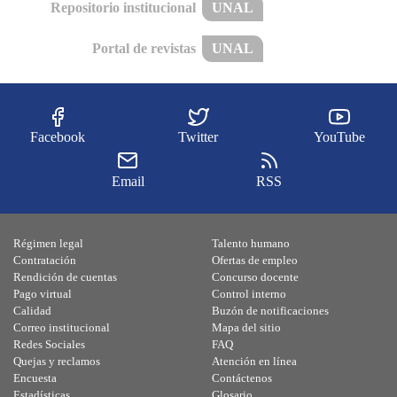
Repositorio institucional
UNAL
Portal de revistas
UNAL
Facebook
Twitter
YouTube
Email
RSS
Régimen legal
Talento humano
Contratación
Ofertas de empleo
Rendición de cuentas
Concurso docente
Pago virtual
Control interno
Calidad
Buzón de notificaciones
Correo institucional
Mapa del sitio
Redes Sociales
FAQ
Quejas y reclamos
Atención en línea
Encuesta
Contáctenos
Estadísticas
Glosario