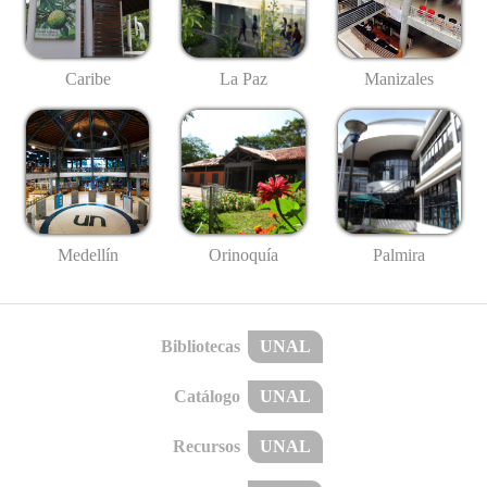
Caribe
La Paz
Manizales
Medellín
Palmira
Orinoquía
Bibliotecas
UNAL
Catálogo
UNAL
Recursos
UNAL